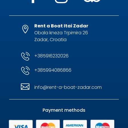
Rent a Boat Itai Zadar

Obala kneza Trpimira 26
Zadar, Croatia
+385916232026
+385994086866

info@rent-a-boat-zadar.com
Payment methods