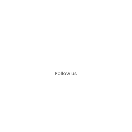
Recommended locations
Additional equipment
Terms of use
Contact
Follow us
Rent a Boat Itai Zadar