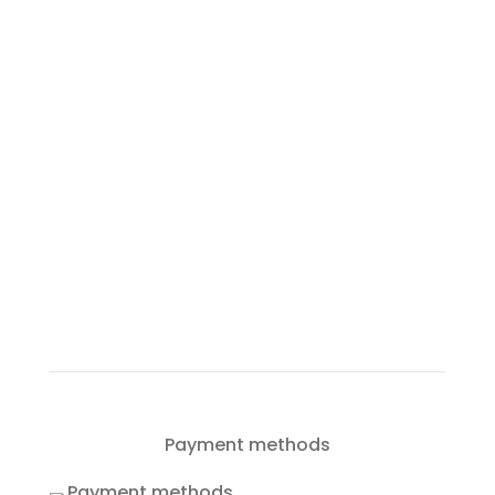
Obala kneza Trpimira 26
Zadar, Croatia
+385916232026
+385994086866
info@rent-a-boat-zadar.com
Payment methods