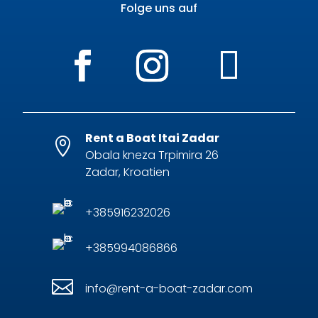
Folge uns auf
Rent a Boat Itai Zadar

Obala kneza Trpimira 26
Zadar, Kroatien
+385916232026
+385994086866

info@rent-a-boat-zadar.com