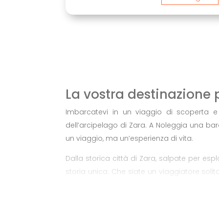
La vostra destinazione 
Imbarcatevi in un viaggio di scoperta e 
dell’arcipelago di Zara. A Noleggia una barc
un viaggio, ma un’esperienza di vita.
Dalla storica città di Zara, salpate per es
storia unica. Che siate un viaggiatore solit
piene di divertimento, i nostri tour personaliz
La nostra flotta, dotata di barche confort
amichevoli, ogni viaggio è più di un semplic