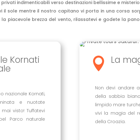
 privati indimenticabili verso destinazioni bellissime e miste
i il sole mentre il nostro capitano vi porta in una corsa sor
 la piacevole brezza del vento, rilassatevi e godete la pano
le Kornati
La mag

ale
Non devi andare ai
o nazionale Kornati,
della sabbia bianc
aminata e nuotate
limpido mare turche
mai visto! Tuffatevi
vivi la magia del r
el Parco naturale
della Croazia.