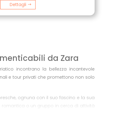
Dettagli
imenticabili da Zara
iatico incontrano la bellezza incantevole
ionali e tour privati che promettono non solo
toresche, ognuna con il suo fascino e la sua
ga romantica o un gruppo in cerca di attività
ta panoramica. Guidati da skipper esperti e
rale e nella ricca cultura che questa regione