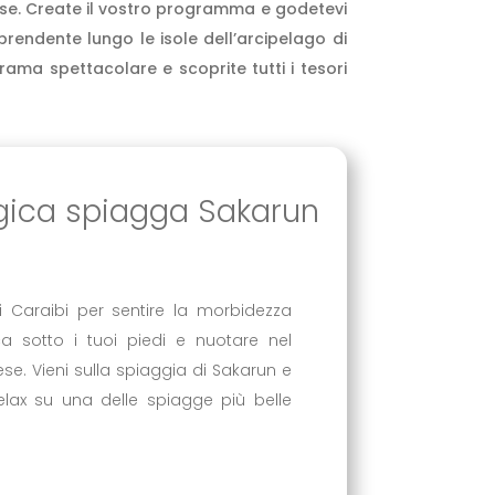
riose. Create il vostro programma e godetevi
prendente lungo le isole dell’arcipelago di
rama spettacolare e scoprite tutti i tesori
ica spiagga Sakarun
 Caraibi per sentire la morbidezza
a sotto i tuoi piedi e nuotare nel
se. Vieni sulla spiaggia di Sakarun e
elax su una delle spiagge più belle