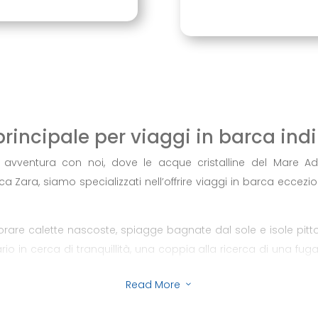
principale per viaggi in barca ind
avventura con noi, dove le acque cristalline del Mare Adr
a Zara, siamo specializzati nell’offrire viaggi in barca eccez
plorare calette nascoste, spiagge bagnate dal sole e isole pit
ario in cerca di tranquillità, una coppia alla ricerca di una fu
zati soddisfano tutti i vostri desideri.
Read More
3
evoli e sicure, è pronta a portarvi in un viaggio lungo la cos
e tragitto; è un’opportunità per immergersi nella bellezza natu