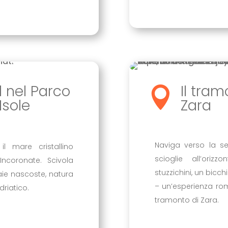
l nel Parco
Il tra

Isole
Zara
Naviga verso la se
il mare cristallino
scioglie all’orizzo
Incoronate. Scivola
stuzzichini, un bicc
baie nascoste, natura
– un’esperienza rom
driatico.
tramonto di Zara.