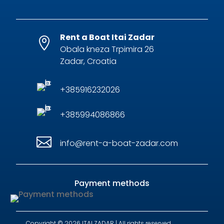
Rent a Boat Itai Zadar

Obala kneza Trpimira 26
Zadar, Croatia
+385916232026
+385994086866

info@rent-a-boat-zadar.com
Payment methods
Copyright © 2026 ITAI ZADAR | All rights reserved