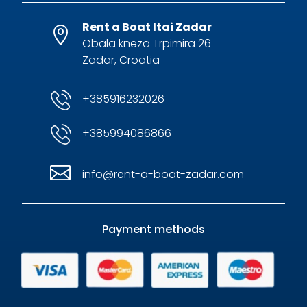
Rent a Boat Itai Zadar

Obala kneza Trpimira 26
Zadar, Croatia
+385916232026
+385994086866

info@rent-a-boat-zadar.com
Payment methods