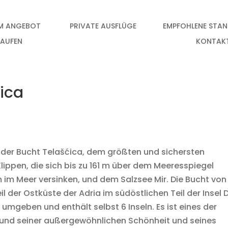
IM ANGEBOT
PRIVATE AUSFLÜGE
EMPFOHLENE STA
KAUFEN
KONTAK
ica
der Bucht Telašćica, dem größten und sichersten
 Klippen, die sich bis zu 161 m über dem Meeresspiegel
m im Meer versinken, und dem Salzsee Mir. Die Bucht von
il der Ostküste der Adria im südöstlichen Teil der Insel 
n umgeben und enthält selbst 6 Inseln. Es ist eines der
fgrund seiner außergewöhnlichen Schönheit und seines