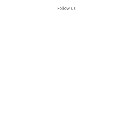
Follow us
Rent a Boat Itai Zadar
Obala kneza Trpimira 26
Zadar, Croatia
+385916232026
+385994086866