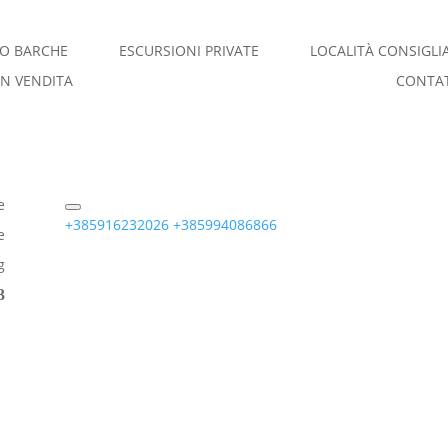
O BARCHE
ESCURSIONI PRIVATE
LOCALITÀ CONSIGLI
IN VENDITA
CONTA
e
+385916232026
+385994086866
e
g