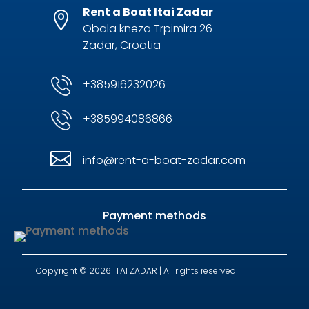
Rent a Boat Itai Zadar

Obala kneza Trpimira 26
Zadar, Croatia
+385916232026
+385994086866

info@rent-a-boat-zadar.com
Payment methods
Copyright © 2026 ITAI ZADAR | All rights reserved