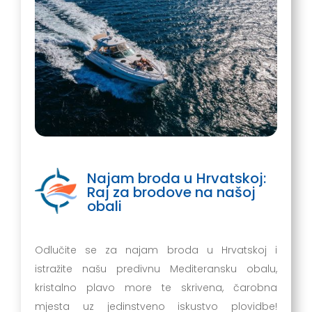
Najam broda u Hrvatskoj:
Raj za brodove na našoj
obali
Odlučite se za najam broda u Hrvatskoj i
istražite našu predivnu Mediteransku obalu,
kristalno plavo more te skrivena, čarobna
mjesta uz jedinstveno iskustvo plovidbe!