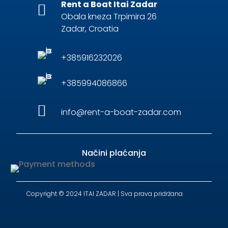
Rent a Boat Itai Zadar

Obala kneza Trpimira 26
Zadar, Croatia
+385916232026
+385994086866

info@rent-a-boat-zadar.com
Načini plaćanja
Copyright © 2024 ITAI ZADAR | Sva prava pridržana