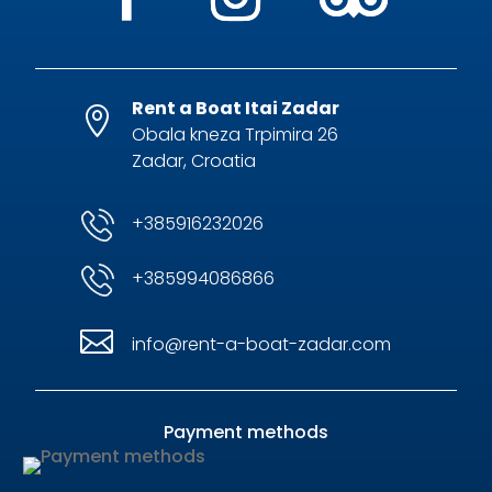
Rent a Boat Itai Zadar

Obala kneza Trpimira 26
Zadar, Croatia
+385916232026
+385994086866

info@rent-a-boat-zadar.com
Payment methods