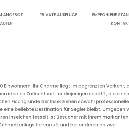
IM ANGEBOT
PRIVATE AUSFLÜGE
EMPFOHLENE STA
KAUFEN
KONTAK
0 Einwohnern. Ihr Charme liegt im begrenzten Verkehr, 
nen idealen Zufluchtsort für diejenigen schafft, die eine
ichen Fischgründe der Insel ziehen sowohl professionelle
eine beliebte Destination für Segler bleibt. Umgeben 
eren Inselchen fesselt Ist Besucher mit ihrem markanten
 Schmetterlings hervorruft und bei anderen an zwei