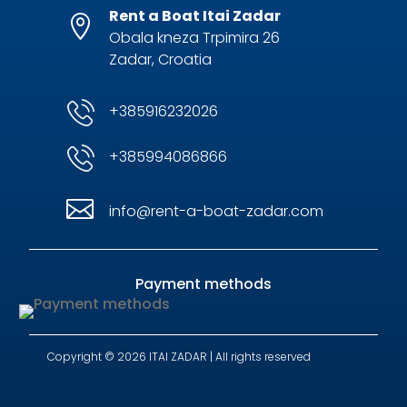
Rent a Boat Itai Zadar

Obala kneza Trpimira 26
Zadar, Croatia
+385916232026
+385994086866

info@rent-a-boat-zadar.com
Payment methods
Copyright © 2026 ITAI ZADAR | All rights reserved