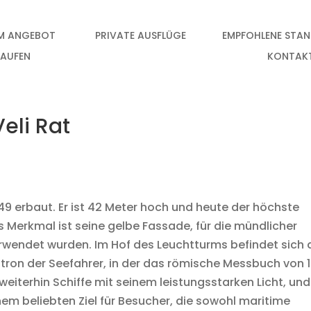
IM ANGEBOT
PRIVATE AUSFLÜGE
EMPFOHLENE STA
KAUFEN
KONTAK
eli Rat
9 erbaut. Er ist 42 Meter hoch und heute der höchste
s Merkmal ist seine gelbe Fassade, für die mündlicher
erwendet wurden. Im Hof des Leuchtturms befindet sich 
atron der Seefahrer, in der das römische Messbuch von 
weiterhin Schiffe mit seinem leistungsstarken Licht, und
em beliebten Ziel für Besucher, die sowohl maritime