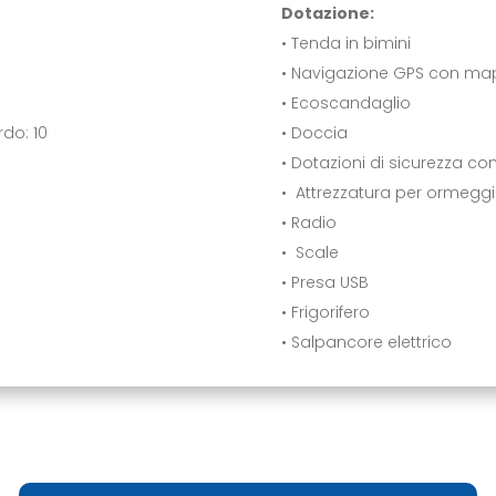
Dotazione:
• Tenda in bimini
• Navigazione GPS con map
• Ecoscandaglio
do: 10
• Doccia
• Dotazioni di sicurezza c
• Attrezzatura per ormegg
• Radio
• Scale
• Presa USB
• Frigorifero
• Salpancore elettrico