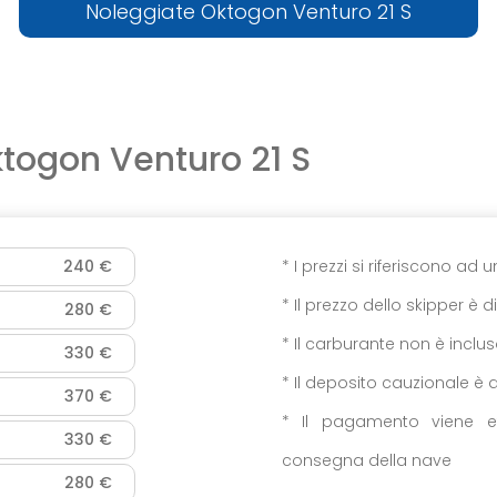
Noleggiate Oktogon Venturo 21 S
togon Venturo 21 S
240 €
* I prezzi si riferiscono ad 
* Il prezzo dello skipper è d
280 €
* Il carburante non è inclu
330 €
* Il deposito cauzionale è 
370 €
* Il pagamento viene e
330 €
consegna della nave
280 €