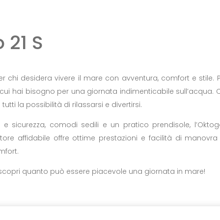
 21 S
r chi desidera vivere il mare con avventura, comfort e stile. P
 cui hai bisogno per una giornata indimenticabile sull’acqua.
tti la possibilità di rilassarsi e divertirsi.
e sicurezza, comodi sedili e un pratico prendisole, l’Okto
ore affidabile offre ottime prestazioni e facilità di manovr
mfort.
 scopri quanto può essere piacevole una giornata in mare!