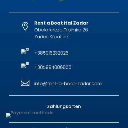
Rent a Boat Itai Zadar

Obala kneza Trpimira 26
Zadar, Kroatien
+385916232026
+385994086866

info@rent-a-boat-zadar.com
Zahlungsarten