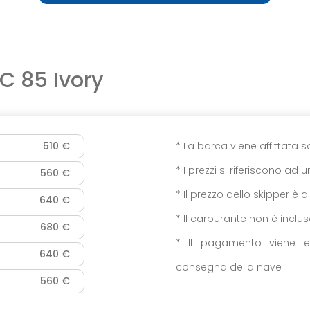
SC 85 Ivory
510 €
* La barca viene affittata 
* I prezzi si riferiscono ad 
560 €
*
Il prezzo dello skipper è d
640 €
* Il carburante non è inclu
680 €
* Il pagamento viene e
640 €
consegna della nave
560 €