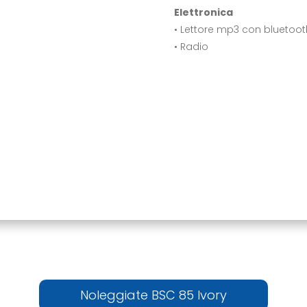
Elettronica
• Lettore mp3 con bluetoot
• Radio
Noleggiate BSC 85 Ivory