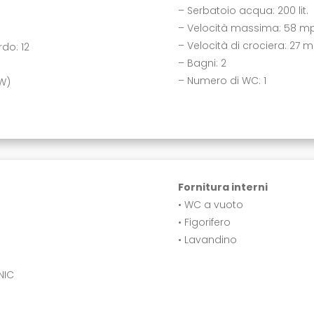
– Serbatoio acqua: 200 lit.
– Velocità massima: 58 m
– Velocità di crociera: 27 
do: 12
– Bagni: 2
– Numero di WC: 1
kW)
Fornitura interni
• WC a vuoto
• Figorifero
• Lavandino
NIC