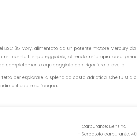
 del BSC 85 Ivory, alimentato da un potente motore Mercury 
on un comfort impareggiabile, offrendo un’ampia area pren
do completamente equipaggiata con frigorifero e lavello.
rfetto per esplorare la splendida costa adriatica. Che tu stia
a indimenticabile sull’acqua.
– Carburante: Benzina
– Serbatoio carburante: 400 