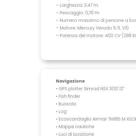
– Larghezza: 3.47 m
– Pescaggio: 0,70 m
– Numero massimo di persone a bor
– Motore: Mercury Verado 5.7L V10
– Potenza del motore: 400 CV (298 
Navigazione
• GPS plotter Simrad NSX 3012 12”
• Fish finder
• Bussola
• Log
• Ecoscandaglio Airmar TM185 M XSO
• Mappe nautiche
• Luci di posizione