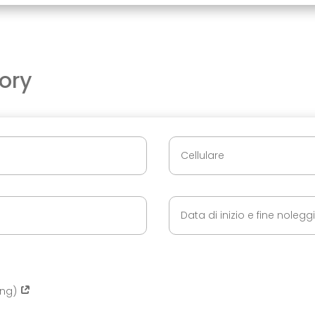
ory
ing)