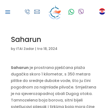
Saharun
by
ITAI Zadar
|
tra 18, 2024
Saharun
je prostrana pješčana plaža
dugačka skoro 1 kilometar, s 350 metara
plitke do srednje duboke vode, što ju čini
pogodnom za najmlađe plivače. Smještena
je na sjeverozapadnoj obali Dugog otoka.
Tamnozelena boja borova, sitni bijeli
svjetlucavi pijesak i tirkizna boja mora čine