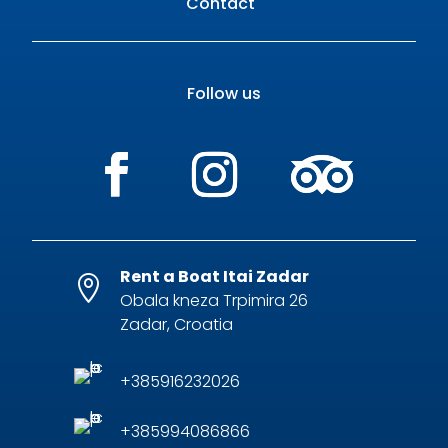
Contact
Follow us
Rent a Boat Itai Zadar

Obala kneza Trpimira 26
Zadar, Croatia
+385916232026
+385994086866