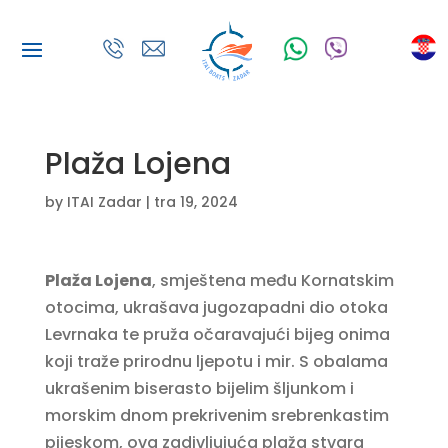
Plaža Lojena
by
ITAI Zadar
|
tra 19, 2024
Plaža Lojena
, smještena među Kornatskim
otocima, ukrašava jugozapadni dio otoka
Levrnaka te pruža očaravajući bijeg onima
koji traže prirodnu ljepotu i mir. S obalama
ukrašenim biserasto bijelim šljunkom i
morskim dnom prekrivenim srebrenkastim
pijeskom, ova zadivljujuća plaža stvara