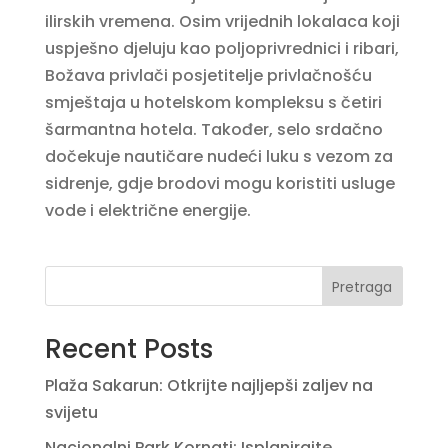
ilirskih vremena. Osim vrijednih lokalaca koji
uspješno djeluju kao poljoprivrednici i ribari,
Božava privlači posjetitelje privlačnošću
smještaja u hotelskom kompleksu s četiri
šarmantna hotela. Također, selo srdačno
dočekuje nautičare nudeći luku s vezom za
sidrenje, gdje brodovi mogu koristiti usluge
vode i električne energije.
Pretraga
Recent Posts
Plaža Sakarun: Otkrijte najljepši zaljev na
svijetu
Nacionalni Park Kornati: Isplanirajte