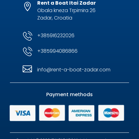
Rent a Boat Itai Zadar

Obala kneza Trpimira 26
Zadar, Croatia
+385916232026
+385994086866

info@rent-a-boat-zadar.com
Payment methods