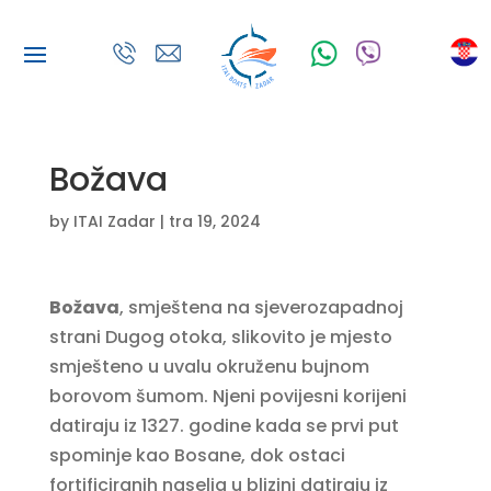
Božava
by
ITAI Zadar
|
tra 19, 2024
Božava
, smještena na sjeverozapadnoj
strani Dugog otoka, slikovito je mjesto
smješteno u uvalu okruženu bujnom
borovom šumom. Njeni povijesni korijeni
datiraju iz 1327. godine kada se prvi put
spominje kao Bosane, dok ostaci
fortificiranih naselja u blizini datiraju iz