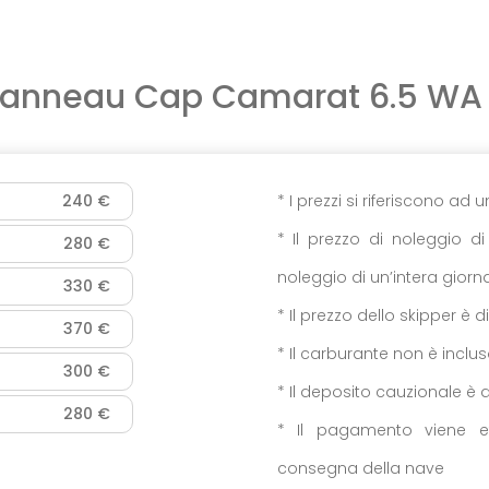
Jeanneau Cap Camarat 6.5 WA
240 €
* I prezzi si riferiscono ad 
* Il prezzo di noleggio d
280 €
noleggio di un’intera giorn
330 €
* Il prezzo dello skipper è d
370 €
* Il carburante non è inclu
300 €
* Il deposito cauzionale è 
280 €
* Il pagamento viene e
consegna della nave