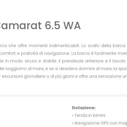
amarat 6.5 WA
ca che offre momenti indimenticabili. Lo scafo della barc
mfort e praticità di navigazione. La barca è facilmente mano
e in modo sicuro e stabile. Il prendisole anteriore e il tavo
el soggiorno al mare, e se si desidera dormire al mare, la sp
scursioni giornaliere o di più giorni e offre una sensazione un
Dotazione:
• Tenda in bimini
• Navigazione GPS con ma