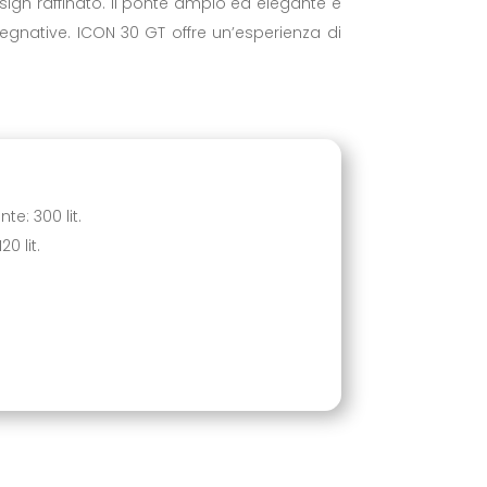
gn raffinato. Il ponte ampio ed elegante è
egnative. ICON 30 GT offre un’esperienza di
ecniche
e: 300 lit.
0 lit.