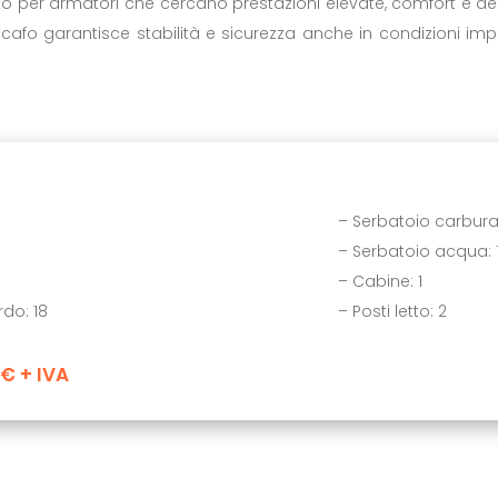
per armatori che cercano prestazioni elevate, comfort e desi
scafo garantisce stabilità e sicurezza anche in condizioni imp
Caratteristiche t
– Serbatoio carburant
– Serbatoio acqua: 12
– Cabine: 1
do: 18
– Posti letto: 2
 € + IVA