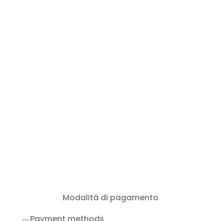
+385916232026
+385994086866
info@rent-a-boat-zadar.com
Modalità di pagamento