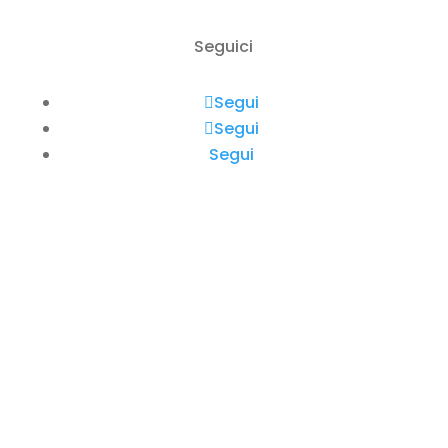
Seguici
Segui
Segui
Segui
Rent a Boat Itai Zadar
Obala kneza Trpimira 26
Zadar, Croazia