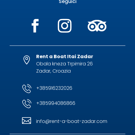
Seguici
Rent a Boat Itai Zadar

Obala kneza Trpimira 26
Zadar, Croazia
+385916232026
+385994086866

info@rent-a-boat-zadar.com