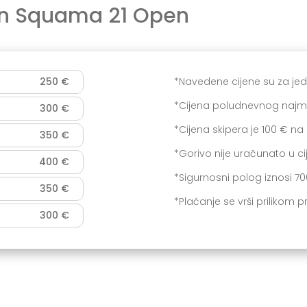
an Squama 21 Open
250 €
*Navedene cijene su za j
*Cijena poludnevnog najma
300 €
*Cijena skipera je 100 € na
350 €
*Gorivo nije uračunato u ci
400 €
*Sigurnosni polog iznosi 7
350 €
*Plaćanje se vrši prilikom 
300 €