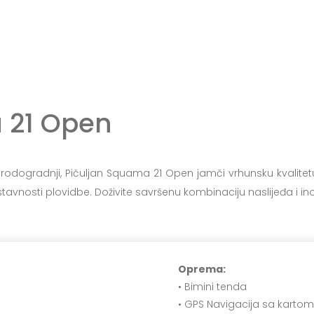
 21 Open
u brodogradnji, Pičuljan Squama 21 Open jamči vrhunsku kvalitet
avnosti plovidbe. Doživite savršenu kombinaciju naslijeđa i in
Oprema:
• Bimini tenda
• GPS Navigacija sa karto