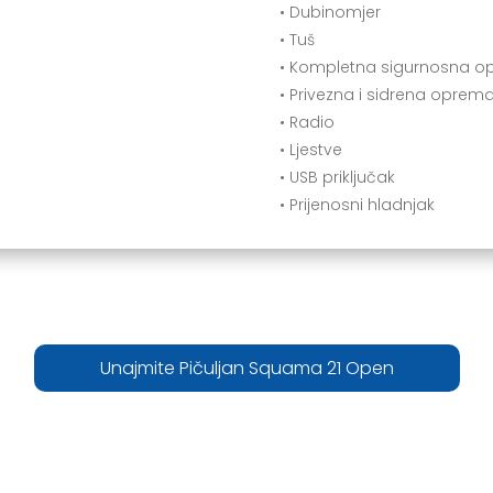
• Dubinomjer
• Tuš
• Kompletna sigurnosna o
• Privezna i sidrena oprem
• Radio
• Ljestve
• USB priključak
• Prijenosni hladnjak
Unajmite Pičuljan Squama 21 Open