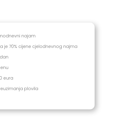
ednodnevni najam
 je 70% cijene cjelodnevnog najma
 dan
jenu
00 eura
preuzimanja plovila