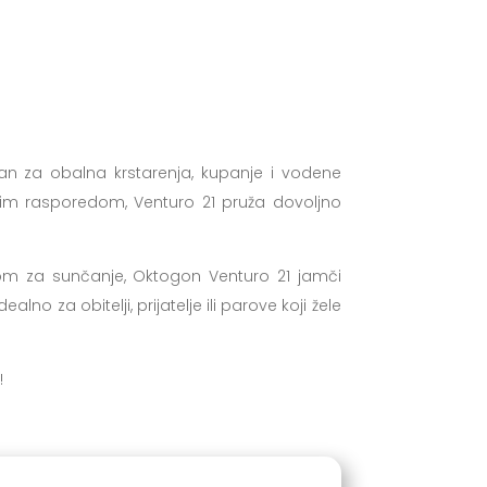
iran za obalna krstarenja, kupanje i vodene
im rasporedom, Venturo 21 pruža dovoljno
om za sunčanje, Oktogon Venturo 21 jamči
 za obitelji, prijatelje ili parove koji žele
!