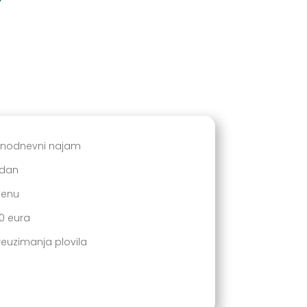
ednodnevni najam
 dan
jenu
00 eura
preuzimanja plovila