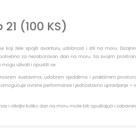
 21 (100 KS)
 koji žele spojiti avanturu, udobnost i stil na moru. Dizajn
je potrebno za nezaboravan dan na moru. Sa svojim prostran
mogu uživati i opustiti se.
osnim sustavima, udobnim sjedalima i praktičnim prostor
ogućuje izvrsne performanse i jednostavno upravljanje — idealno
as i otkrijte koliko dan na moru može biti opuštajući i zabavan