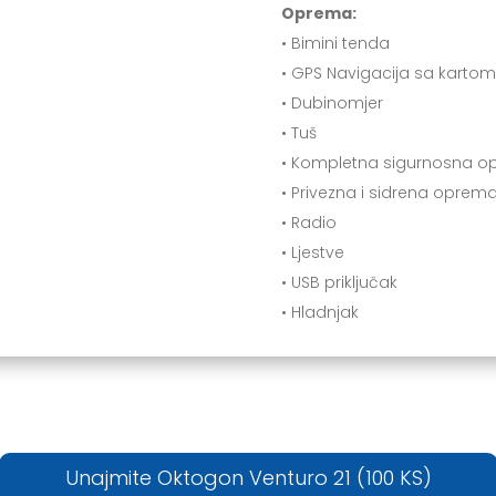
Oprema:
• Bimini tenda
• GPS Navigacija sa karto
• Dubinomjer
• Tuš
• Kompletna sigurnosna o
• Privezna i sidrena oprem
• Radio
• Ljestve
• USB priključak
• Hladnjak
Unajmite Oktogon Venturo 21 (100 KS)