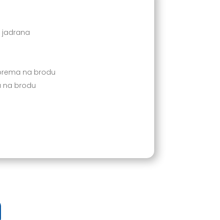
m jadrana
prema na brodu
a na brodu