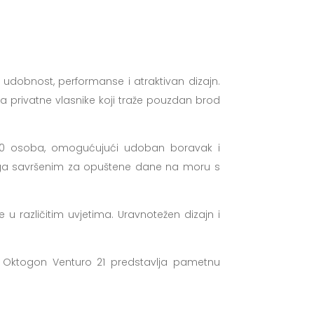
 udobnost, performanse i atraktivan dizajn.
a privatne vlasnike koji traže pouzdan brod
 10 osoba, omogućujući udoban boravak i
e ga savršenim za opuštene dane na moru s
 u različitim uvjetima. Uravnotežen dizajn i
ru, Oktogon Venturo 21 predstavlja pametnu