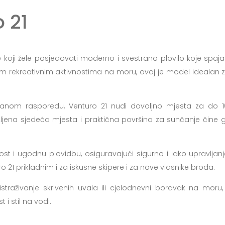
 21
e koji žele posjedovati moderno i svestrano plovilo koje spaja
nim rekreativnim aktivnostima na moru, ovaj je model idealan z
ziranom rasporedu, Venturo 21 nudi dovoljno mjesta za do
išljena sjedeća mjesta i praktična površina za sunčanje čin
st i ugodnu plovidbu, osiguravajući sigurno i lako upravljanje
21 prikladnim i za iskusne skipere i za nove vlasnike broda.
 istraživanje skrivenih uvala ili cjelodnevni boravak na mo
t i stil na vodi.