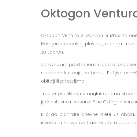
Oktogon Venturo
Oktogon Venturo 21 izvrstan je izbor za on
Namijenjen obalnoj plovidbi, kupanju i raz
za Jadran.
Zahvaljujući prostranom i dobro organi
slobodno kretanje na brodu. Pažljivo osm
obitelji ili prijateljima.
Trup je projektiran s naglaskom na stabilno
jednostavno rukovanje čine Oktogon Venturo 
Bilo da planirate dnevne izlete uz obalu,
investiciju za sve koji traže kvalitetu, udobnos