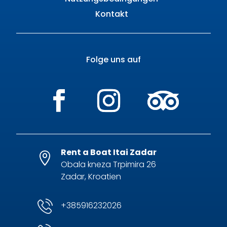
Kontakt
Folge uns auf
Rent a Boat Itai Zadar

Obala kneza Trpimira 26
Zadar, Kroatien
+385916232026