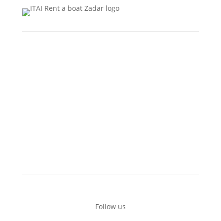
Boats for rent
Private tours
Recommended locations
Additional equipment
Terms of use
Contact
Follow us