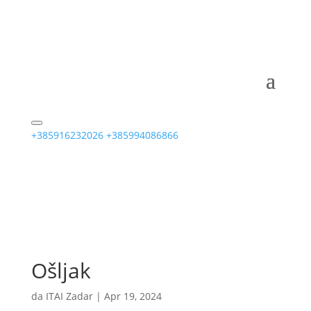
+385916232026
+385994086866
Ošljak
da
ITAI Zadar
|
Apr 19, 2024