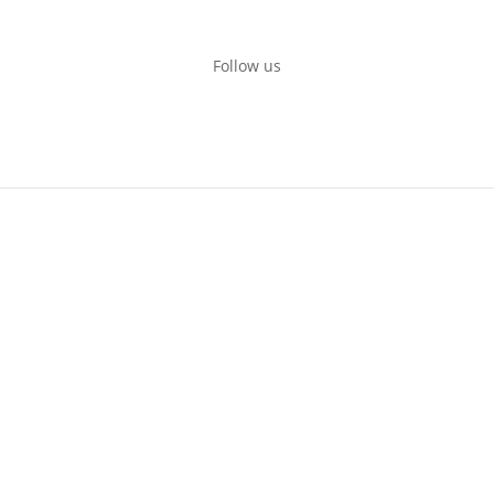
Follow us
Rent a Boat Itai Zadar
Obala kneza Trpimira 26
Zadar, Croatia
+385916232026
+385994086866