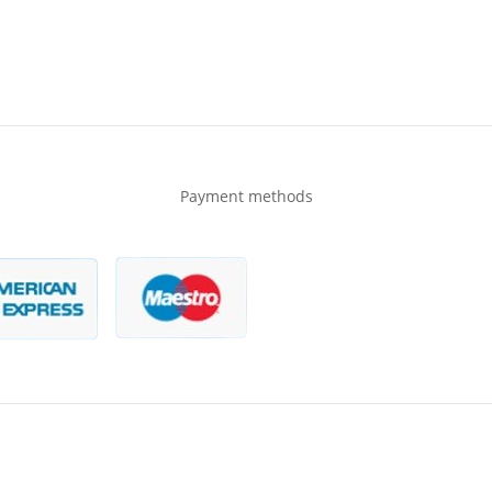
info@rent-a-boat-zadar.com
Payment methods
ved