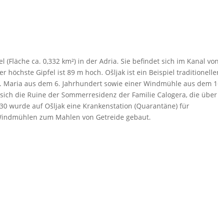
el (Fläche ca. 0,332 km²) in der Adria. Sie befindet sich im Kanal vo
 höchste Gipfel ist 89 m hoch. Ošljak ist ein Beispiel traditionelle
hl. Maria aus dem 6. Jahrhundert sowie einer Windmühle aus dem 1
 sich die Ruine der Sommerresidenz der Familie Calogera, die über
630 wurde auf Ošljak eine Krankenstation (Quarantäne) für
Windmühlen zum Mahlen von Getreide gebaut.