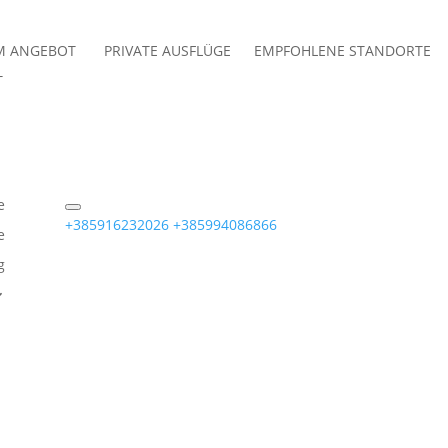
IM ANGEBOT
PRIVATE AUSFLÜGE
EMPFOHLENE STANDORTE
T
e
+385916232026
+385994086866
e
g